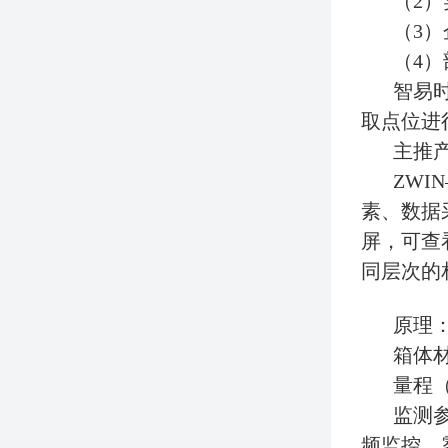
‌（2
‌（3
‌（4
智易
取点位进
主推
ZWI
素、数据
屏，可查
同层次的
原理
箱体
量程（可
监测参
频监控、