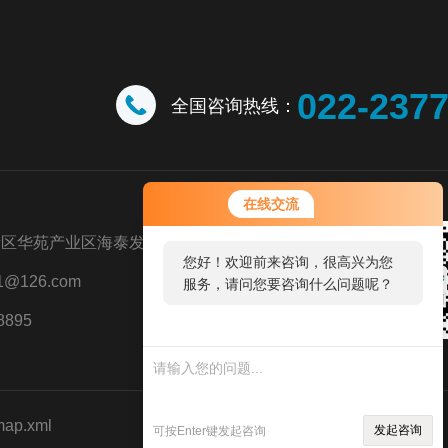
022-237
全国咨询热线：
在线交流
新区华苑产业区海泰发展五道八号
您好！欢迎前来咨询，很高兴为您
@126.com
服务，请问您要咨询什么问题呢？
8895
map.xml
发起咨询
可按Enter键发起咨询