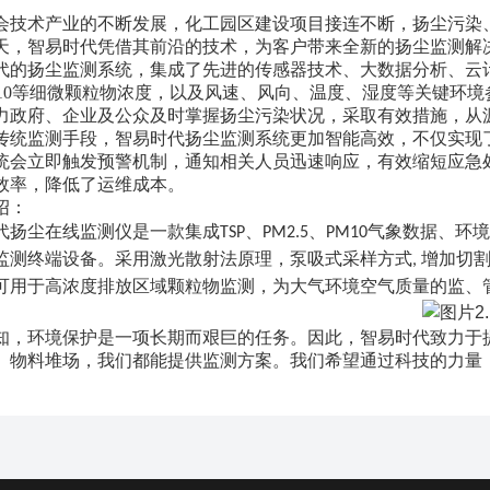
会技术产业的不断发展
，
化工园区建设项目接连不断，扬尘污染
天，‌智易时代凭借其前沿的技术，‌为
客户
带来全新的扬尘监测解决
代的扬尘监测系统，‌集成了先进的传感器技术、‌大数据分析、‌云
‌PM10等细微颗粒物浓度，‌以及风速、‌风向、‌温度、‌湿度等关键
力政府、‌企业及公众及时掌握扬尘污染状况，‌采取有效措施，‌从
传统监测手段，‌智易时代扬尘监测系统更加智能高效
，
不仅实现
统会立即触发预警机制，‌通知相关人员迅速响应，‌有效缩短应急处
效率，‌降低了运维成本。
绍：
代扬尘在线监测仪
是一款集成
、
、
气象数据、环境
TSP
PM2.5
PM10
监测终端设备。采用激光散射法原理，泵吸式采样方式
增加切
,
可用于高浓度排放区域颗粒物监测，为大气环境空气质量的监、
知，‌环境保护是一项长期而艰巨的任务。‌因此，‌智易时代致力于
、‌物料堆场，‌我们都能提供监测方案。‌我们希望通过科技的力量