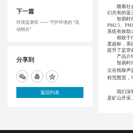
随着社
下一篇
们共有的蓝
智易时
环境监测车 —— 守护环境的 “流
PM2.5、
动哨兵”
系统有效助
相较于
度超标，‌系
提升了监管
产品介
分享到
智易时
尘在线噪声
程范围宽，
我们深
返回列表
是矿山开采