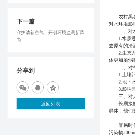
农村黑
下一篇
对水环境影
一、
对
守护清新空气，开创环境监测新风
1.水
尚
去原有的清
2.生
体更加脆弱
二、
对
分享到
1.土
2.地
3.影
三、对
长期接
返回列表
群体，他们
智易时
污染物20