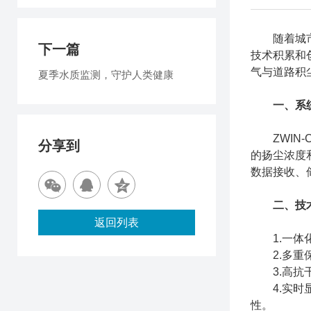
随着城市化
下一篇
技术积累和
气与道路积
夏季水质监测，守护人类健康
一、系
ZWIN-
分享到
的扬尘浓度
数据接收、
二、技
返回列表
1.一体化
2.多重保
3.高抗干
4.实时显
性。