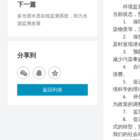
下一篇
环境监
当前状态，
多光谱水质在线监测系统，助力水
1.
保
源监测发展
染物质等，
2.
保
及时发现潜
3.
预
分享到
减少污染事
4.
合
浪费。
5.
促
返回列表
境科学的理
6.
评
为政策的调
7.
监
8.
促
式的转型，
我们的社会