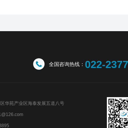
022-237
全国咨询热线：
新区华苑产业区海泰发展五道八号
@126.com
8895