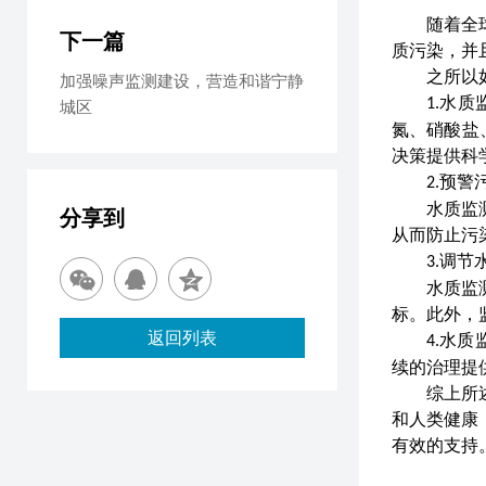
随着全
下一篇
质污染，并
之所以
加强噪声监测建设，营造和谐宁静
水质
1
.
城区
氮
、硝酸盐
决策提供科
预警
2
.
水质监
分享到
从而防止污
调节
3.
水质监
标。此外，
返回列表
水质
4.
续的治理提
综上所
和人类健康
有效的支持