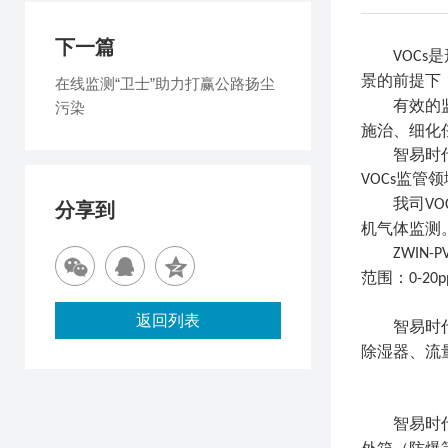
下一篇
是
VOCs
景的前提下
在线监测“卫士”助力打赢公路扬尘
有效的
污染
施治、细化
智易时
监管领
VOCs
我司
VO
分享到
机气体监测
ZWIN-P
范围：
0-20
返回列表
智易时
除湿器、流
智易时