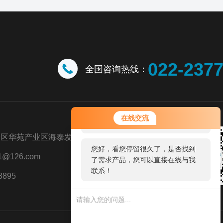
022-237
全国咨询热线：
您好！欢迎前来咨询，很高兴为您
在线交流
服务，请问您要咨询什么问题呢？
新区华苑产业区海泰发展五道八号
您好，看您停留很久了，是否找到
@126.com
了需求产品，您可以直接在线与我
联系！
8895