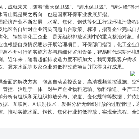
保，成就未来，随着“蓝天保卫战"、“碧水保卫战"、“碳达峰"
水青山既是民之所向，也是国家环保事业发展所指。
国经济产业不断发展，水泥、焦化、钢铁等化工行业环境污染程
及地区各自针对企业污染问题出台政策、标准，指引企业完成自
焦化、钢铁等化工企业，是无组织排放监测中的重点整治对象。
业也根据自身情况逐步开展治理项目。环保部门指引，化工企业
理离不开可行的实施方案与精细化监测设备，智易时代深耕环境
例。近年来，随着超低排改造力度不断加大，我司紧跟客户需求
铁、冀东水泥等多家企业超低排改造项目并取得良好成果。
供全面的解决方案，包含自动监控设备、高清视频监控设施、空
、管控、治理于一体，对生产企业物料运输、物料输送、生产工
学分析有组织和无组织排放分布、浓度、变化规律等数据，并依
数据、互联网、
识别技术，发掘分析无组织排放的过程管理，
AI
控。推动实施水泥、钢铁、焦化行业超低排放，实现全流程、全