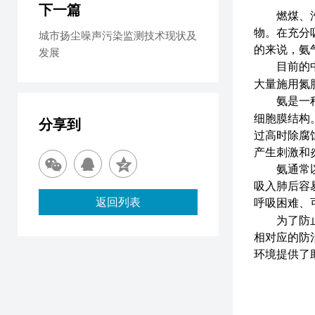
下一篇
燃煤、
物。在充分
城市扬尘噪声污染监测技术现状及
的来说，氨
发展
目前的
大量施用氮
氨是一
细胞膜结构
分享到
过高时除腐
产生刺激和
氨通
常
吸入肺后容
返回列表
呼吸困难、
为了防
相对应的防
环境提供了