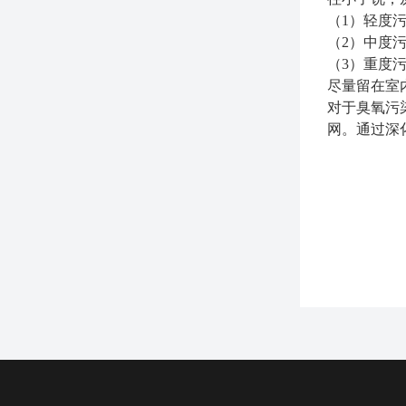
（
1
）轻度
（
2
）中度
（
3
）重度
尽量留在室
对于臭氧污
网。通过深