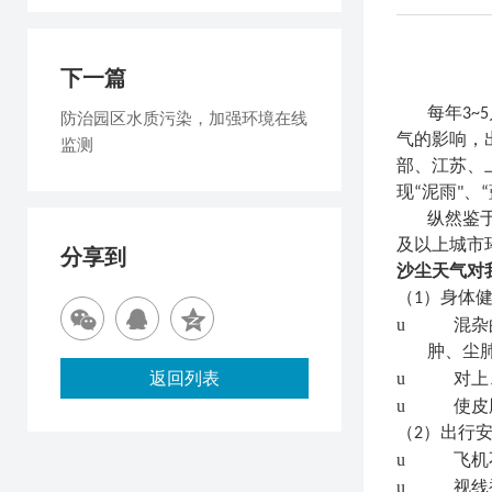
下一篇
每年3
防治园区水质污染，加强环境在线
气的影响，
监测
部、江苏、
现“泥雨"
纵然鉴
及以上城市
分享到
沙尘
天气对
（
1）
身体
u
混杂
肿、尘
返回列表
u
对上
u
使皮
（
2）
出行
u
飞机
u
视线