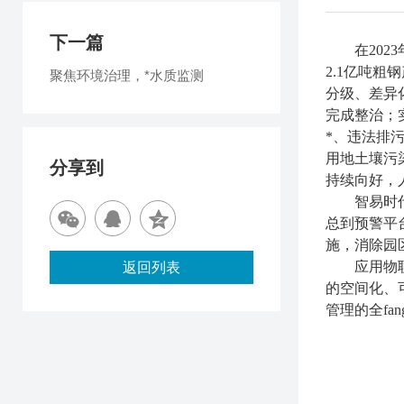
下一篇
在20
2.1亿吨粗
聚焦环境治理，*水质监测
分级、差异化
完成整治；
*、违法排
用地土壤污
分享到
持续向好，
智易时
总到预警平
施，消除园
应用物
返回列表
的空间化、
管理的全fa